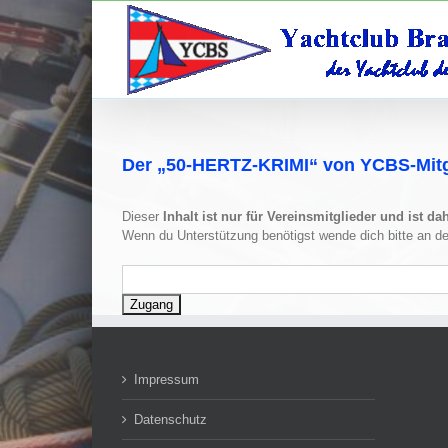
Zum
Inhalt
springen
Der „50-HERTZ-KRIMI“ von YCBS-Mitg
Dieser
Inhalt ist nur für Vereinsmitglieder und ist da
Wenn du Unterstützung benötigst wende dich bitte an d
Impressum
Datenschutz