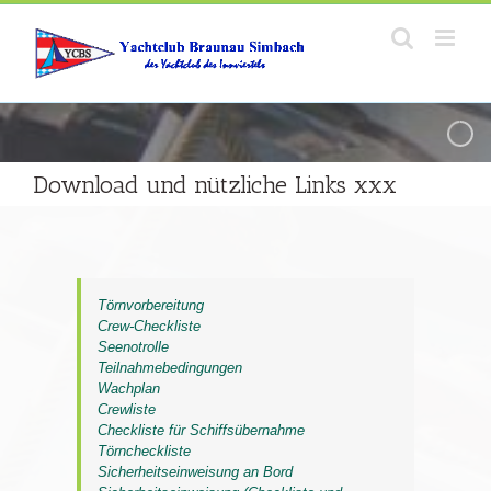
Zum
Inhalt
springen
Download und nützliche Links xxx
Törnvorbereitung
Crew-Checkliste
Seenotrolle
Teilnahmebedingungen
Wachplan
Crewliste
Checkliste für Schiffsübernahme
Törncheckliste
Sicherheitseinweisung an Bord