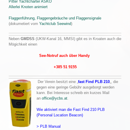
Pitter Yachtcharter
ASKÖ
Allerlei Knoten animiert
Flaggenführung, Flaggengebräuche und Flaggensignale
(dokumetiert vom
Yachtclub Seewind
)
Neben
GMDSS
(UKW-Kanal 16, MMSI) gibt es in Kroaten auch die
Mögichkeit einen
See-Notruf auch über Handy
+385 51 9155
Der Verein besitzt eine „
fast Find PLB 210
„, die
gegen eine geringe Gebühr ausgeborgt werden
kann. Bei Interesse schreib ein kurzes Mail
an
office@ycbs.at
.
Wie aktiviert man die Fast Find 210 PLB
(Personal Location Beacon)
> PLB Manual