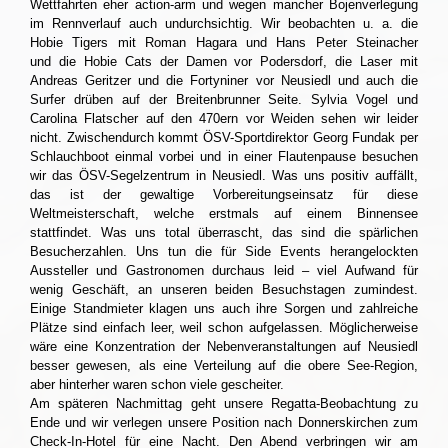
Wettfahrten eher action-arm und wegen mancher Bojenverlegung
im Rennverlauf auch undurchsichtig. Wir beobachten u. a. die
Hobie Tigers mit Roman Hagara und Hans Peter Steinacher
und die Hobie Cats der Damen vor Podersdorf, die Laser mit
Andreas Geritzer und die Fortyniner vor Neusiedl und auch die
Surfer drüben auf der Breitenbrunner Seite. Sylvia Vogel und
Carolina Flatscher auf den 470ern vor Weiden sehen wir leider
nicht. Zwischendurch kommt ÖSV-Sportdirektor Georg Fundak per
Schlauchboot einmal vorbei und in einer Flautenpause besuchen
wir das ÖSV-Segelzentrum in Neusiedl. Was uns positiv auffällt,
das ist der gewaltige Vorbereitungseinsatz für diese
Weltmeisterschaft, welche erstmals auf einem Binnensee
stattfindet. Was uns total überrascht, das sind die spärlichen
Besucherzahlen. Uns tun die für Side Events herangelockten
Aussteller und Gastronomen durchaus leid – viel Aufwand für
wenig Geschäft, an unseren beiden Besuchstagen zumindest.
Einige Standmieter klagen uns auch ihre Sorgen und zahlreiche
Plätze sind einfach leer, weil schon aufgelassen. Möglicherweise
wäre eine Konzentration der Nebenveranstaltungen auf Neusiedl
besser gewesen, als eine Verteilung auf die obere See-Region,
aber hinterher waren schon viele gescheiter.
Am späteren Nachmittag geht unsere Regatta-Beobachtung zu
Ende und wir verlegen unsere Position nach Donnerskirchen zum
Check-In-Hotel für eine Nacht. Den Abend verbringen wir am