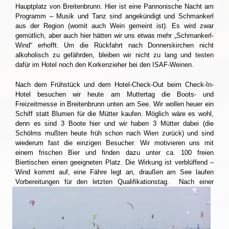
Hauptplatz von Breitenbrunn. Hier ist eine Pannonische Nacht am
Programm – Musik und Tanz sind angekündigt und Schmankerl
aus der Region (womit auch Wein gemeint ist). Es wird zwar
gemütlich, aber auch hier hätten wir uns etwas mehr „Schmankerl-
Wind“ erhofft. Um die Rückfahrt nach Donnerskirchen nicht
alkoholisch zu gefährden, bleiben wir nicht zu lang und testen
dafür im Hotel noch den Korkenzieher bei den ISAF-Weinen.
Nach dem Frühstück und dem Hotel-Check-Out beim Check-In-
Hotel besuchen wir heute am Muttertag die Boots- und
Freizeitmesse in Breitenbrunn unten am See. Wir wollen heuer ein
Schiff statt Blumen für die Mütter kaufen. Möglich wäre es wohl,
denn es sind 3 Boote hier und wir haben 3 Mütter dabei (die
Schölms mußten heute früh schon nach Wien zurück) und sind
wiederum fast die einzigen Besucher. Wir motivieren uns mit
einem frischen Bier und finden dazu unter ca. 100 freien
Biertischen einen geeigneten Platz. Die Wirkung ist verblüffend –
Wind kommt auf, eine Fähre legt an, draußen am See laufen
Vorbereitungen für den letzten Qualifikationstag.
Nach einer