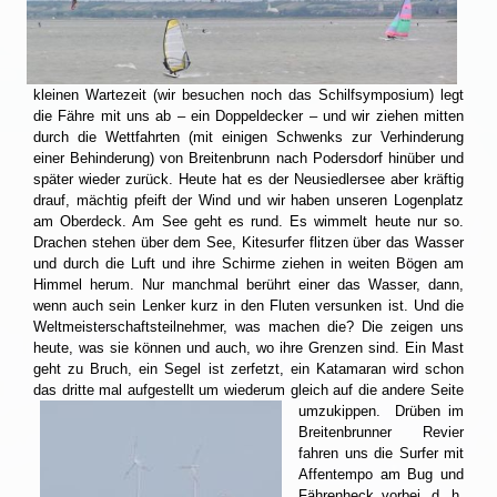
kleinen Wartezeit (wir besuchen noch das Schilfsymposium) legt
die Fähre mit uns ab – ein Doppeldecker – und wir ziehen mitten
durch die Wettfahrten (mit einigen Schwenks zur Verhinderung
einer Behinderung) von Breitenbrunn nach Podersdorf hinüber und
später wieder zurück. Heute hat es der Neusiedlersee aber kräftig
drauf, mächtig pfeift der Wind und wir haben unseren Logenplatz
am Oberdeck. Am See geht es rund. Es wimmelt heute nur so.
Drachen stehen über dem See, Kitesurfer flitzen über das Wasser
und durch die Luft und ihre Schirme ziehen in weiten Bögen am
Himmel herum. Nur manchmal berührt einer das Wasser, dann,
wenn auch sein Lenker kurz in den Fluten versunken ist. Und die
Weltmeisterschaftsteilnehmer, was machen die? Die zeigen uns
heute, was sie können und auch, wo ihre Grenzen sind. Ein Mast
geht zu Bruch, ein Segel ist zerfetzt, ein Katamaran wird schon
das dritte mal aufgestellt um wiederum gleich auf die andere Seite
umzukippen.
Drüben im
Breitenbrunner Revier
fahren uns die Surfer mit
Affentempo am Bug und
Fährenheck vorbei, d. h.