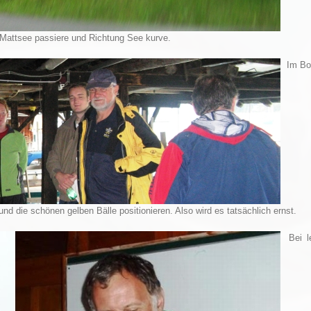
h Mattsee passiere und Richtung See kurve.
Im Boo
nd die schönen gelben Bälle positionieren. Also wird es tatsächlich ernst.
Bei le