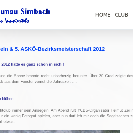
HOME
CLUB
eln & 5. ASKÖ-Bezirksmeisterschaft 2012
 2012 hatte es ganz schön in sich !
und die Sonne brannte recht unbarherzig herunter. Über 30 Grad zeigte d
ick aus dem Fenster verriet die Jahreszeit ….
n blühen.
htclub immer sein Ansegeln. Am Abend ruft YCBS-Organisator Helmut Zeili
l nur ein wenig Fotograf spielen, aber nun darf ich mir doch die Segelsac
rf etwas.