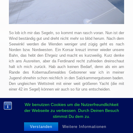
So lob ich mir das Segeln, so kommt man rasch voran. Nun ist der
Wind beständig gut und dreht nicht mehr so blöd herum. Nach dem
Seewinkl werden die Wenden weniger und zügig geht es nach
Norden bzw. Nordwesten. Ein Korsar kreuzt immer wieder unsere
Bahn, das hebt den Ehrgeiz und macht es kurzweilig. Kurz denke
ich ans Ausreiten, aber da Ferdinand recht zufrieden dreinschaut
halt ich mich zurück. Hab auch keinen Bedarf, denn als ein am
Rande des Kobernaußerwaldes Geborener war ich in meiner
Jugend ohnehin schon reichlich in den Salzkammergutseen baden.
Den ungleichen Wettstreit mit einer weit größeren Yacht (die mit
einer 42 im Segel) können wir auch so für uns entscheiden.
Wir benutzen Cookies um die Nutzerfreundlichkeit
der Webseite zu verbessen. Durch Deinen Besuch
stimmst Du dem zu.
Verstanden
Weitere Informationen