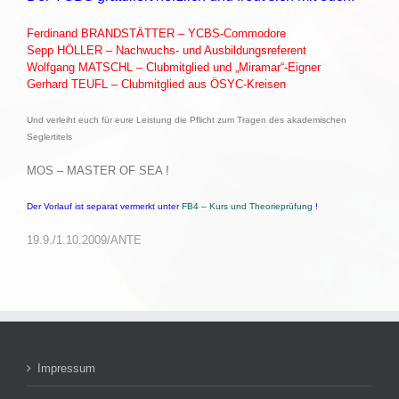
Ferdinand BRANDSTÄTTER – YCBS-Commodore
Sepp HÖLLER – Nachwuchs- und Ausbildungsreferent
Wolfgang MATSCHL – Clubmitglied und „Miramar“-Eigner
Gerhard TEUFL – Clubmitglied aus ÖSYC-Kreisen
Und verleiht euch für eure Leistung die Pflicht zum Tragen des akademischen
Seglertitels
MOS – MASTER OF SEA !
Der Vorlauf ist separat vermerkt unter
FB4 – Kurs und Theorieprüfung
!
19.9./1.10.2009/ANTE
Impressum