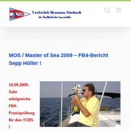
Zum
Inhalt
springen
MOS / Master of Sea 2009 – FB4-Bericht
Sepp Höller !
19.09.2009:
Sehr
erfolgreiche
FB4-
Praxisprüfung
für den YCBS
!