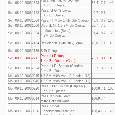
Pass. Misnjak M. SO Huk
So
08.10.2006
1643
32,4
7,7
140
8 Kbl Stb Querab
Pass. Lf G. Grbavac
So
08.10.2006
1742
40,7
9,1
3 Kbl Bb Querab
So
08.10.2006
1804
Pass. Hr Mulo 1 Kbl Stb Querab
45,3
8,7
130
So
08.10.2006
1906
Drvenik M. 1,2 SM Bb Querab
50,7
7,3
Lf Maslenica (Solta)
So
08.10.2006
1954
57,4
8,7
130
4 SM Bb Querab
So
08.10.2006
2134
Rt Pelegrin 3 Kbl Bb Querab
70,8
7,1
115
So
08.10.2006
2136
S Rt Pelegrin
Pass. Lf Pokonji
So
08.10.2006
2211
75,3
8,1
110
1 Kbl Bb Querab (Gate)
Pass. Lf Rt Scedra (Scedro)
So
08.10.2006
2324
85,7
8,3
105
2 Kbl Bb Querab
Mo
09.10.2006
0015
1,5 SM NNW von LF Plocica (12)
Mo
09.10.2006
0045
1,5 SM NNW von LF Plocica (12)
Pass. Lf Rt Osicak (Peljesac)
Mo
09.10.2006
0220
100,8
7,1
105
6 Kbl Bb Querab
Pass. Korcula Stadt
Mo
09.10.2006
0314
106,9
7,4
Mitte Peljeski Kanal
Pass. Unbef.
Mo
09.10.2006
0326
Einzelgefahrenzeichen
108,4
7,9
120