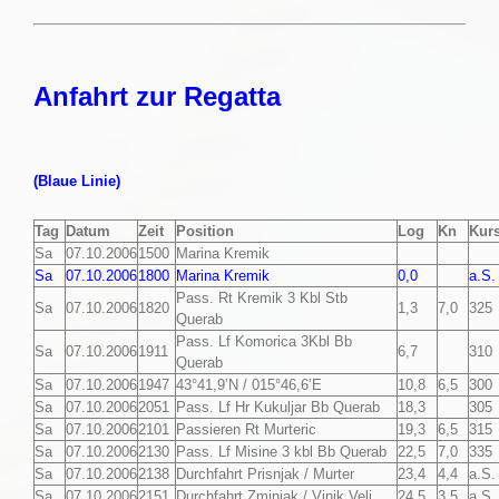
Anfahrt zur Regatta
(Blaue Linie)
Tag
Datum
Zeit
Position
Log
Kn
Kur
Sa
07.10.2006
1500
Marina Kremik
Sa
07.10.2006
1800
Marina Kremik
0,0
a.S.
Pass. Rt Kremik 3 Kbl Stb
Sa
07.10.2006
1820
1,3
7,0
325
Querab
Pass. Lf Komorica 3Kbl Bb
Sa
07.10.2006
1911
6,7
310
Querab
Sa
07.10.2006
1947
43°41,9’N / 015°46,6’E
10,8
6,5
300
Sa
07.10.2006
2051
Pass. Lf Hr Kukuljar Bb Querab
18,3
305
Sa
07.10.2006
2101
Passieren Rt Murteric
19,3
6,5
315
Sa
07.10.2006
2130
Pass. Lf Misine 3 kbl Bb Querab
22,5
7,0
335
Sa
07.10.2006
2138
Durchfahrt Prisnjak / Murter
23,4
4,4
a.S.
Sa
07.10.2006
2151
Durchfahrt Zminjak / Vinik Veli
24,5
3,5
a.S.