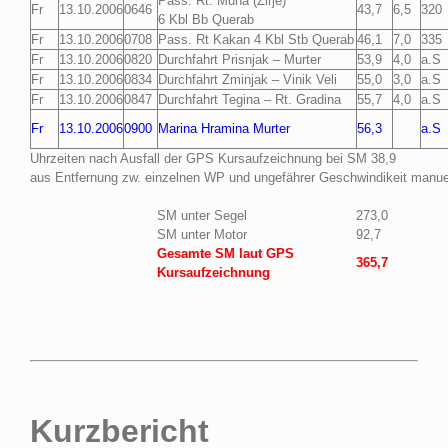
Pass. Rt. Muna (Zirje)
Fr
13.10.2006
0646
43,7
6,5
320
6 Kbl Bb Querab
Fr
13.10.2006
0708
Pass. Rt Kakan 4 Kbl Stb Querab
46,1
7,0
335
Fr
13.10.2006
0820
Durchfahrt Prisnjak – Murter
53,9
4,0
a.S
Fr
13.10.2006
0834
Durchfahrt Zminjak – Vinik Veli
55,0
3,0
a.S
Fr
13.10.2006
0847
Durchfahrt Tegina – Rt. Gradina
55,7
4,0
a.S
Fr
13.10.2006
0900
Marina Hramina Murter
56,3
a.S
Uhrzeiten nach Ausfall der GPS Kursaufzeichnung bei SM 38,9
aus Entfernung zw. einzelnen WP und ungefährer Geschwindikeit manuel
SM unter Segel
273,0
SM unter Motor
92,7
Gesamte SM laut GPS
365,7
Kursaufzeichnung
Kurzbericht