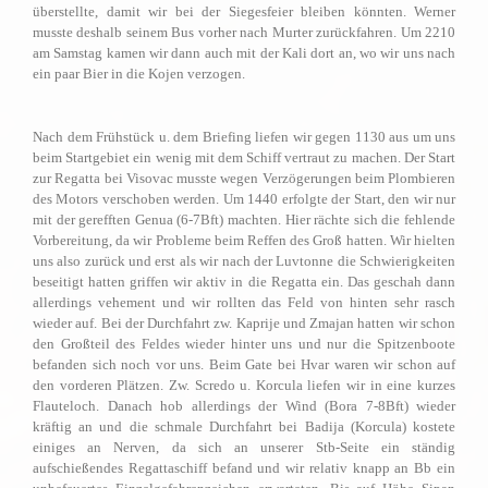
überstellte, damit wir bei der Siegesfeier bleiben könnten. Werner
musste deshalb seinem Bus vorher nach Murter zurückfahren. Um 2210
am Samstag kamen wir dann auch mit der Kali dort an, wo wir uns nach
ein paar Bier in die Kojen verzogen.
Nach dem Frühstück u. dem Briefing liefen wir gegen 1130 aus um uns
beim Startgebiet ein wenig mit dem Schiff vertraut zu machen. Der Start
zur Regatta bei Visovac musste wegen Verzögerungen beim Plombieren
des Motors verschoben werden. Um 1440 erfolgte der Start, den wir nur
mit der gerefften Genua (6-7Bft) machten. Hier rächte sich die fehlende
Vorbereitung, da wir Probleme beim Reffen des Groß hatten. Wir hielten
uns also zurück und erst als wir nach der Luvtonne die Schwierigkeiten
beseitigt hatten griffen wir aktiv in die Regatta ein. Das geschah dann
allerdings vehement und wir rollten das Feld von hinten sehr rasch
wieder auf. Bei der Durchfahrt zw. Kaprije und Zmajan hatten wir schon
den Großteil des Feldes wieder hinter uns und nur die Spitzenboote
befanden sich noch vor uns. Beim Gate bei Hvar waren wir schon auf
den vorderen Plätzen. Zw. Scredo u. Korcula liefen wir in eine kurzes
Flauteloch. Danach hob allerdings der Wind (Bora 7-8Bft) wieder
kräftig an und die schmale Durchfahrt bei Badija (Korcula) kostete
einiges an Nerven, da sich an unserer Stb-Seite ein ständig
aufschießendes Regattaschiff befand und wir relativ knapp an Bb ein