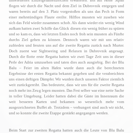
unbefeuertes Einzelgefahrenzeichen erwarteten. Bis auf Höhe Sipan
flogen wir durch die Nacht und dem Ziel in Dubrovnik entgegen und
waren bereits auf den 3. Platz vorgestoßen als uns das Pech in Form
einer mehrstündigen Flaute ereilte. Hilflos mussten wir zusehen wie
sich das Feld wieder zusammen schob. Als dann wieder ein wenig Wind
aufkam hatten zwei Schiffe das Glück diesen ein wenig früher zu spüren
und so kam es, dass wir letzten Endes noch froh sein mussten als Fünfte
durchs Ziel gehen zu können. Dennoch waren wir mit uns relativ
zufrieden und freuten uns auf die zweite Regatta zurück nach Murter.
Doch zuerst war Sightseeing und Relaxen in Dubrovnik angesagt.
Durch die flotte erste Regatta hatten wir zwei Tage Zeit uns in dieser
Perle der Adria umzusehen und taten dies auch ausgiebig. Bei der Blu
Balu – Feier im alten Hafen wurde dann auch die berechneten
Ergebnisse
der ersten Regatta bekannt gegeben und die verabreichten
uns einen deftigen Dämpfer. Wir wurden durch unseren Faktor ziemlich
weit zurückgereiht. Das bedeutete, dass wir uns für die zweite Regatta
noch mehr ins Zeug legen mussten. Das Fest selber war eine nette Sache
in toller Umgebung. Leider hatten dabei die Gäste im Innenraum die
weit besseren Karten und bekamen so wesentlich mehr vom
ausgezeichneten Buffet ab. Trotzdem – verhungert sind auch wir nicht,
und so konnte die zweite Etappe gestärkt angegangen werden.
Beim Start zur zweiten Regatta hatten auch die Leute von Blu Balu