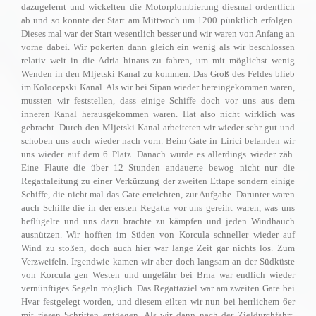
dazugelernt und wickelten die Motorplombierung diesmal ordentlich
ab und so konnte der Start am Mittwoch um 1200 pünktlich erfolgen.
Dieses mal war der Start wesentlich besser und wir waren von Anfang an
vorne dabei. Wir pokerten dann gleich ein wenig als wir beschlossen
relativ weit in die Adria hinaus zu fahren, um mit möglichst wenig
Wenden
in den Mljetski Kanal zu kommen. Das Groß des Feldes blieb
im Kolocepski Kanal. Als wir bei Sipan wieder hereingekommen waren,
mussten wir feststellen, dass einige Schiffe doch vor uns aus dem
inneren
Kanal herausgekommen waren. Hat also nicht wirklich was
gebracht. Durch den Mljetski Kanal arbeiteten wir wieder sehr gut und
schoben uns auch wieder nach vorn. Beim Gate in Lirici befanden wir
uns wieder auf dem 6 Platz. Danach wurde es allerdings wieder zäh.
Eine Flaute die über 12 Stunden andauerte bewog nicht nur die
Regattaleitung zu einer Verkürzung der zweiten Ettape sondern einige
Schiffe, die nicht mal das Gate erreichten, zur Aufgabe. Darunter waren
auch Schiffe die in der ersten Regatta vor uns gereiht waren, was uns
beflügelte und uns dazu brachte zu kämpfen und jeden Windhauch
ausnützen. Wir hofften im Süden von Korcula schneller wieder auf
Wind zu stoßen, doch auch hier war lange Zeit gar nichts los. Zum
Verzweifeln. Irgendwie kamen wir aber doch langsam an der Südküste
von Korcula gen Westen und ungefähr bei Brna war endlich wieder
vernünftiges Segeln möglich. Das Regattaziel war am zweiten Gate bei
Hvar festgelegt worden, und diesem eilten wir nun bei herrlichem 6er
mit riesen Schritten entgegen. Als wir dann nach der Zieldurchfahrt,