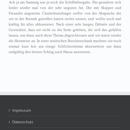
Ach ja am Samstag war ja noch die Schiffsübergabe. Die gestaltete sich
leider wieder mal von der sehr unguten Art. Der mit Skipper und
Freundin angereiste Charterbeauftragte wollte von der Absprache die
wir in der Kremik getroffen hatten nichts wissen, und wollte noch mal
kräftig für alles abkassieren. Nach einer sehr langen Debatte und der
Gewissheit, dass wir nicht zu der Sorte gehören, die sich das gefallen
lassen, war dann auch diese Thema abgeschlossen und wir traten wieder
die Heimreise an. In einer steirischen Buschenschank machten wir noch
einmal kurz fest um einige Schilcherstürme abzuwettern um dann
endgültig den letzten Schlag nach Hause anzutreten.
Impressum
Datenschutz