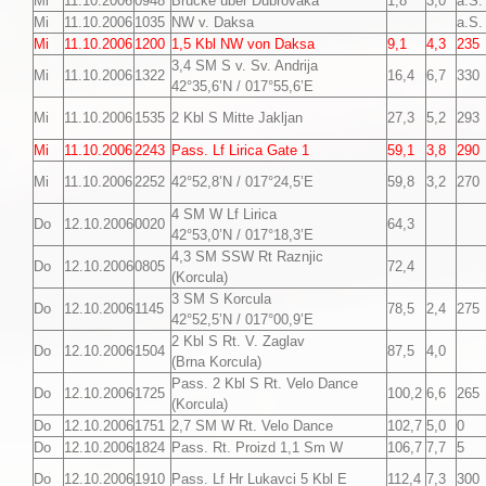
Mi
11.10.2006
0948
Brücke über Dubrovaka
1,8
3,0
a.S.
Mi
11.10.2006
1035
NW v. Daksa
a.S.
Mi
11.10.2006
1200
1,5 Kbl NW von Daksa
9,1
4,3
235
3,4 SM S v. Sv. Andrija
Mi
11.10.2006
1322
16,4
6,7
330
42°35,6’N / 017°55,6’E
Mi
11.10.2006
1535
2 Kbl S Mitte Jakljan
27,3
5,2
293
Mi
11.10.2006
2243
Pass. Lf Lirica Gate 1
59,1
3,8
290
Mi
11.10.2006
2252
42°52,8’N / 017°24,5’E
59,8
3,2
270
4 SM W Lf Lirica
Do
12.10.2006
0020
64,3
42°53,0’N / 017°18,3’E
4,3 SM SSW Rt Raznjic
Do
12.10.2006
0805
72,4
(Korcula)
3 SM S Korcula
Do
12.10.2006
1145
78,5
2,4
275
42°52,5’N / 017°00,9’E
2 Kbl S Rt. V. Zaglav
Do
12.10.2006
1504
87,5
4,0
(Brna Korcula)
Pass. 2 Kbl S Rt. Velo Dance
Do
12.10.2006
1725
100,2
6,6
265
(Korcula)
Do
12.10.2006
1751
2,7 SM W Rt. Velo Dance
102,7
5,0
0
Do
12.10.2006
1824
Pass. Rt. Proizd 1,1 Sm W
106,7
7,7
5
Do
12.10.2006
1910
Pass. Lf Hr Lukavci 5 Kbl E
112,4
7,3
300