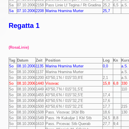
Sa
07.10.2006
2158
Pass Linie Lf Tegina / Rt Gradina
25,2
6,5
a.S.
Sa
07.10.2006
2208
Marina Hramina Murter
25,7
Regatta 1
(RosaLinie)
Tag
Datum
Zeit
Position
Log
Kn
Kur
So
08.10.2006
1135
Marina Hramina Murter
0,0
a.S.
So
08.10.2006
1137
Marina Hramina Murter
a.S.
So
08.10.2006
1200
43°50,1’N / 015°33,8’E
2,1
a.S.
So
08.10.2006
1440
Visovac
15,8
6,8
330
So
08.10.2006
1449
43°50,7’N / 015°31,5’E
110
So
08.10.2006
1455
43°50,6’N / 015°32,5’E
17,4
So
08.10.2006
1458
43°50,5’N / 015°32,2’E
17,6
So
08.10.2006
1500
43°50,6’N / 015°32,2’E
17,7
215
So
08.10.2006
1508
Pass. Visovac 1Kbl Bb
18,6
130
So
08.10.2006
1549
Pass. Hr Kukuljar 1 Kbl Stb
24,5
8,8
So
08.10.2006
1610
Pass. Prcevac Stb Querab
27,7
9,4