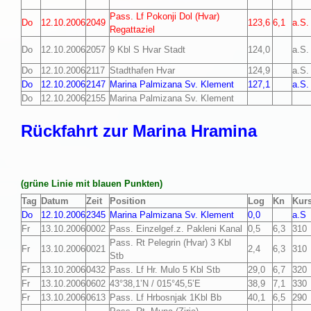
Pass. Lf Pokonji Dol (Hvar)
Do
12.10.2006
2049
123,6
6,1
a.S.
Regattaziel
Do
12.10.2006
2057
9 Kbl S Hvar Stadt
124,0
a.S.
Do
12.10.2006
2117
Stadthafen Hvar
124,9
a.S.
Do
12.10.2006
2147
Marina Palmizana Sv. Klement
127,1
a.S.
Do
12.10.2006
2155
Marina Palmizana Sv. Klement
Rückfahrt zur Marina Hramina
(grüne Linie mit blauen Punkten)
Tag
Datum
Zeit
Position
Log
Kn
Kur
Do
12.10.2006
2345
Marina Palmizana Sv. Klement
0,0
a.S
Fr
13.10.2006
0002
Pass. Einzelgef.z. Pakleni Kanal
0,5
6,3
310
Pass. Rt Pelegrin (Hvar) 3 Kbl
Fr
13.10.2006
0021
2,4
6,3
310
Stb
Fr
13.10.2006
0432
Pass. Lf Hr. Mulo 5 Kbl Stb
29,0
6,7
320
Fr
13.10.2006
0602
43°38,1’N / 015°45,5’E
38,9
7,1
330
Fr
13.10.2006
0613
Pass. Lf Hrbosnjak 1Kbl Bb
40,1
6,5
290