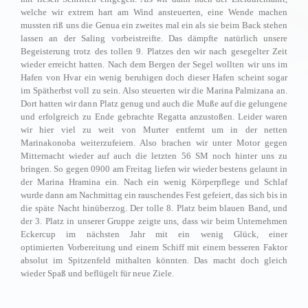
welche wir extrem hart am Wind ansteuerten, eine Wende machen
mussten riß uns die Genua ein zweites mal ein als sie beim Back stehen
lassen an der Saling vorbeistreifte. Das dämpfte natürlich unsere
Begeisterung trotz des tollen 9. Platzes den wir nach gesegelter Zeit
wieder erreicht hatten. Nach dem Bergen der Segel wollten wir uns im
Hafen von Hvar ein wenig beruhigen doch dieser Hafen scheint sogar
im Spätherbst voll zu sein. Also steuerten wir die Marina Palmizana an.
Dort hatten wir dann Platz genug und auch die Muße auf die gelungene
und erfolgreich zu Ende gebrachte Regatta anzustoßen. Leider waren
wir hier viel zu weit von Murter entfernt um in der netten
Marinakonoba weiterzufeiern. Also brachen wir unter Motor gegen
Mitternacht wieder auf auch die letzten 56 SM noch hinter uns zu
bringen. So gegen 0900 am Freitag liefen wir wieder bestens gelaunt in
der Marina Hramina ein. Nach ein wenig Körperpflege und Schlaf
wurde dann am Nachmittag ein rauschendes Fest gefeiert, das sich bis in
die späte Nacht hinüberzog. Der tolle 8. Platz beim blauen Band, und
der 3. Platz in unserer Gruppe zeigte uns, dass wir beim Unternehmen
Eckercup im nächsten Jahr mit ein wenig Glück, einer
optimierten
Vorbereitung und einem Schiff mit einem besseren Faktor
absolut im Spitzenfeld mithalten könnten. Das macht doch gleich
wieder Spaß und beflügelt für neue Ziele.