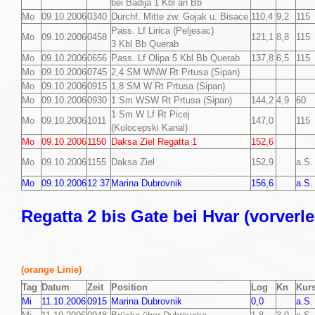
bei Badija 1 Kbl an Bb
Mo
09.10.2006
0340
Durchf. Mitte zw. Gojak u. Bisace
110,4
9,2
115
Pass. Lf Lirica (Peljesac)
Mo
09.10.2006
0458
121,1
8,8
115
3 Kbl Bb Querab
Mo
09.10.2006
0656
Pass. Lf Olipa 5 Kbl Bb Querab
137,8
6,5
115
Mo
09.10.2006
0745
2,4 SM WNW Rt Prtusa (Sipan)
Mo
09.10.2006
0915
1,8 SM W Rt Prtusa (Sipan)
Mo
09.10.2006
0930
1 Sm WSW Rt Prtusa (Sipan)
144,2
4,9
60
1 Sm W Lf Rt Picej
Mo
09.10.2006
1011
147,0
115
(Kolocepski Kanal)
Mo
09.10.2006
1150
Daksa Ziel Regatta 1
152,6
Mo
09.10.2006
1155
Daksa Ziel
152,9
a.S.
Mo
09.10.2006
12 37
Marina Dubrovnik
156,6
a.S.
Regatta 2 bis Gate bei Hvar (vorverle
(orange Linie)
Tag
Datum
Zeit
Position
Log
Kn
Kur
Mi
11.10.2006
0915
Marina Dubrovnik
0,0
a.S.