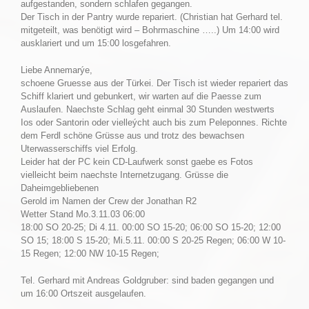
aufgestanden, sondern schlafen gegangen.
Der Tisch in der Pantry wurde repariert. (Christian hat Gerhard tel.
mitgeteilt, was benötigt wird – Bohrmaschine …..) Um 14:00 wird
ausklariert und um 15:00 losgefahren.
Liebe Annemarýe,
schoene Gruesse aus der Türkei. Der Tisch ist wieder repariert das
Schiff klariert und gebunkert, wir warten auf die Paesse zum
Auslaufen. Naechste Schlag geht einmal 30 Stunden westwerts
Ios oder Santorin oder vielleýcht auch bis zum Peleponnes. Richte
dem Ferdl schöne Grüsse aus und trotz des bewachsen
Uterwasserschiffs viel Erfolg.
Leider hat der PC kein CD-Laufwerk sonst gaebe es Fotos
vielleicht beim naechste Internetzugang. Grüsse die
Daheimgebliebenen
Gerold im Namen der Crew der Jonathan R2
Wetter Stand Mo.3.11.03 06:00
18:00 SO 20-25; Di 4.11. 00:00 SO 15-20; 06:00 SO 15-20; 12:00
SO 15; 18:00 S 15-20; Mi.5.11. 00:00 S 20-25 Regen; 06:00 W 10-
15 Regen; 12:00 NW 10-15 Regen;
Tel. Gerhard mit Andreas Goldgruber: sind baden gegangen und
um 16:00 Ortszeit ausgelaufen.