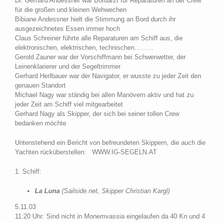
Dr. Gerhard Andessner war Bordarzt für Reparaturen an der Crew
für die großen und kleinen Wehwechen
Bibiane Andessner hielt die Stimmung an Bord durch ihr
ausgezeichnetes Essen immer hoch
Claus Schreiner führte alle Reparaturen am Schiff aus, die
elektronischen, elektrischen, technischen………
Gerold Zauner war der Vorschiffmann bei Schwerwetter, der
Leinenklarierer und der Segeltrimmer
Gerhard Herlbauer war der Navigator, er wusste zu jeder Zeit den
genauen Standort
Michael Nagy war ständig bei allen Manövern aktiv und hat zu
jeder Zeit am Schiff viel mitgearbeitet
Gerhard Nagy als Skipper, der sich bei seiner tollen Crew
bedanken möchte
Untenstehend ein Bericht von befreundeten Skippern, die auch die
Yachten rücküberstellen: WWW.IG-SEGELN.AT
1. Schiff:
La Luna
(Sailside.net, Skipper Christian Kargl)
5.11.03
11:20 Uhr: Sind nicht in Monemvassia eingelaufen da 40 Kn und 4