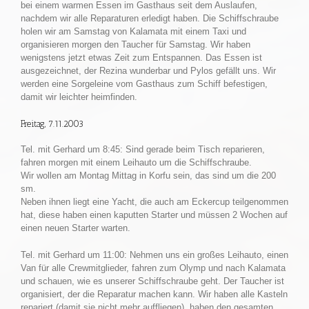
bei einem warmen Essen im Gasthaus seit dem Auslaufen,
nachdem wir alle Reparaturen erledigt haben. Die Schiffschraube
holen wir am Samstag von Kalamata mit einem Taxi und
organisieren morgen den Taucher für Samstag. Wir haben
wenigstens jetzt etwas Zeit zum Entspannen. Das Essen ist
ausgezeichnet, der Rezina wunderbar und Pylos gefällt uns. Wir
werden eine Sorgeleine vom Gasthaus zum Schiff befestigen,
damit wir leichter heimfinden.
Freitag, 7.11.2003
Tel. mit Gerhard um 8:45: Sind gerade beim Tisch reparieren,
fahren morgen mit einem Leihauto um die Schiffschraube.
Wir wollen am Montag Mittag in Korfu sein, das sind um die 200
sm.
Neben ihnen liegt eine Yacht, die auch am Eckercup teilgenommen
hat, diese haben einen kaputten Starter und müssen 2 Wochen auf
einen neuen Starter warten.
Tel. mit Gerhard um 11:00: Nehmen uns ein großes Leihauto, einen
Van für alle Crewmitglieder, fahren zum Olymp und nach Kalamata
und schauen, wie es unserer Schiffschraube geht. Der Taucher ist
organisiert, der die Reparatur machen kann. Wir haben alle Kasteln
repariert (damit sie nicht mehr auffliegen), haben den gesamten