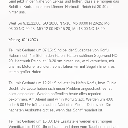
Sind jetzt in der Nähe von Lefkas und hoffen, dass sie morgen das
Schiff in Korfu reparieren können. Hartmuth Reich ist 30-40 sm
hinter uns.
Wert So 9.11.12:00; SO 18:00 N 5-10; Mo 00:00 N 20-25; Mo
06:00 NO 20-25; MO 12:00 NO 15-20; Mo 18:00 NO 15-20;
Montag, 10.11.2003
Tel. mit Gerhard um 07:15: Sind bei der Südspitze von Korfu.
Haben noch 4-5 Std. in den Hafen. Hatten schönen Segelwind NO
20. Hartmuth Reich ist 10-20 sm hinter uns, wird versuchen, mit
uns mit Motor einzuholen, sonst fahren wir mit Segeln hinein, es
ist ein großer Hafen.
Tel. mit Gerhard um 12:21: Sind jetzt im Hafen Korfu, bzw. Gubia
Bucht, die Leute haben sich unser Problem angeschaut, es ist
alles organisiert. Werden hoffentlich heute alles repariert
bekommen. Am Abend sind wir in Korfu Stadt. Werden um 4:00
oder 5:00 Uhr früh auslaufen. Nächstes Ziel ist Dubrovnik. Die
nächsten Auskünfte gibt es, wenn das Schiff repariert ist.
Tel. mit Gerhard um 16:00: Die Ersatzteile werden erst morgen
Vormittag bis 11:00 Uhr gebracht und dann vom Taucher eingebaut