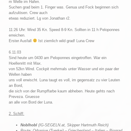
m Welle im Hafen.
Suchen grad beim 1. Finger was. Genua und Fock beginnen sich
aufzulösen. Crew auch
etwas reduziert. Lg von Jonathan r2.
11:26 Uhr: Wind 35 Kn. Speed 8-9 Kn. Sollten in 11 h Peloponnes
erreichen.
Erster Ausfall
Ist ziemlich wild grad! Luna Crew
6.11.03
Sind heute um 0430 am Peloponnes eingetroffen. War ein
Hoellenritt mit Max.
von 52kn Wind. Cockpit mehrmals unter Wasser und ein paar der
Wellen haben
uns voll erwischt. Luna taugt es voll, im gegensatz zu vier Leuten
an Bord,
die sich von der Rumpffarbe kaum abheben. Heute gehts nach
Preveza. Gruesse
an alle von Bord der Luna.
2. Schiff:
Noblhobl
(IG-SEGELN.at, Skipper Hartmuth Reich)
Route: Orhaniye (Tuerkei) – Griechenland – Italien – Biograd