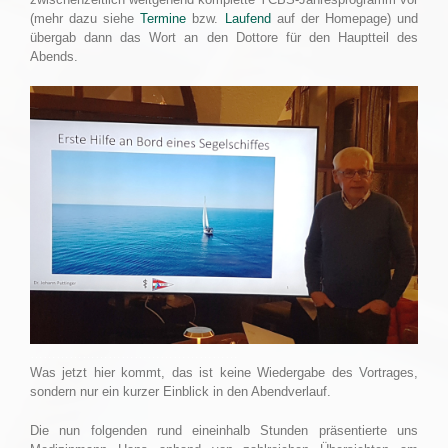
(mehr dazu siehe
Termine
bzw.
Laufend
auf der Homepage) und
übergab dann das Wort an den Dottore für den Hauptteil des
Abends.
…………………………………………
Was jetzt hier kommt, das ist keine Wiedergabe des Vortrages,
sondern nur ein kurzer Einblick in den Abendverlauf.
Die nun folgenden rund eineinhalb Stunden präsentierte uns