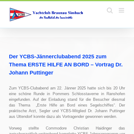
Zum
Inhalt
springen
Der YCBS-Jännerclubabend 2025 zum
Thema ERSTE HILFE AN BORD – Vortrag Dr.
Johann Puttinger
Zum YCBS-Clubabend am 22. Jänner 2025 hatte sich bis 20 Uhr
eine schöne Runde in Pommers Schlosstaverne in Ranshofen
eingefunden. Auf der Einladung stand für die Besucher diesmal
das Thema „Erste Hilfe an Bord eines Segelschiffes“. Der
praktische Arzt, Segler und YCBS-Mitglied Dr. Johann Puttinger
aus Uttendorf konnte dazu als Vortragender gewonnen werden.
Vorweg stellte Commodore Christian Haidinger das
zwischenzeitlich weitgehend komplette YCBS-Jahresprogramm vor