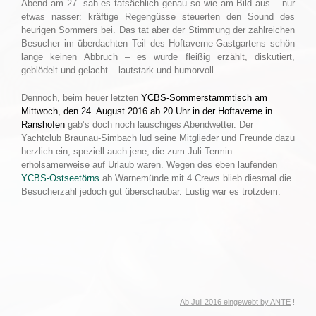
Abend am 27. sah es tatsächlich genau so wie am Bild aus – nur
etwas nasser: kräftige Regengüsse steuerten den Sound des
heurigen Sommers bei. Das tat aber der Stimmung der zahlreichen
Besucher im überdachten Teil des Hoftaverne-Gastgartens schön
lange keinen Abbruch – es wurde fleißig erzählt, diskutiert,
geblödelt und gelacht – lautstark und humorvoll.
Dennoch, beim heuer letzten
YCBS-Sommerstammtisch am
Mittwoch, den 24. August 2016 ab 20 Uhr in der Hoftaverne in
Ranshofen
gab’s doch noch lauschiges Abendwetter. Der
Yachtclub Braunau-Simbach lud seine Mitglieder und Freunde dazu
herzlich ein, speziell auch jene, die zum Juli-Termin
erholsamerweise auf Urlaub waren. Wegen des eben laufenden
YCBS-Ostseetörns
ab Warnemünde mit 4 Crews blieb diesmal die
Besucherzahl jedoch gut überschaubar. Lustig war es trotzdem.
Ab Juli 2016 eingewebt by
ANTE
!