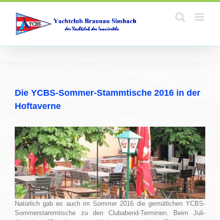
Zum
Inhalt
springen
Die YCBS-Sommer-Stammtische 2016 in der
Hoftaverne
Natürlich gab es auch im Sommer 2016 die gemütlichen YCBS-
Sommerstammtische zu den Clubabend-Terminen. Beim Juli-