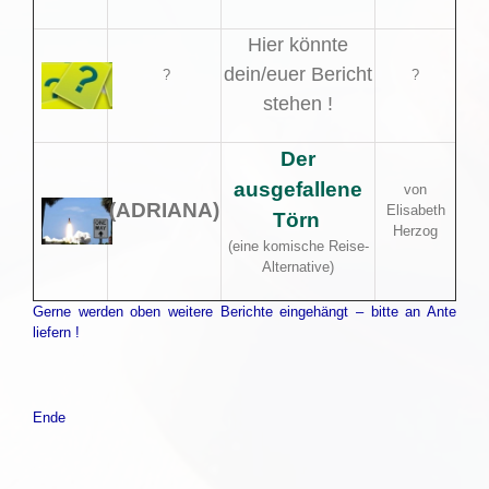
Hier könnte
dein/euer Bericht
?
?
stehen !
Der
ausgefallene
von
(ADRIANA)
Elisabeth
Törn
Herzog
(eine komische Reise-
Alternative)
Gerne werden oben weitere Berichte eingehängt – bitte an Ante
liefern !
Ende