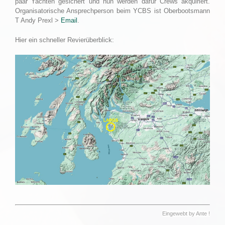
paar Yachten gesichert und nun werden dafür Crews akquiriert.
Organisatorische Ansprechperson beim YCBS ist Oberbootsmann
T Andy Prexl >
Email
.
Hier ein schneller Revierüberblick:
…
Eingewebt by Ante !