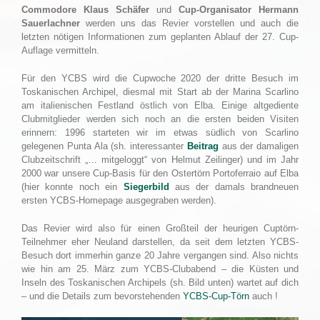
Commodore Klaus Schäfer
und
Cup-Organisator Hermann
Sauerlachner
werden uns das Revier vorstellen und auch die
letzten nötigen Informationen zum geplanten Ablauf der 27. Cup-
Auflage vermitteln.
Für den YCBS wird die Cupwoche 2020 der dritte Besuch im
Toskanischen Archipel, diesmal mit Start ab der Marina Scarlino
am italienischen Festland östlich von Elba. Einige altgediente
Clubmitglieder werden sich noch an die ersten beiden Visiten
erinnern: 1996 starteten wir im etwas südlich von Scarlino
gelegenen Punta Ala (sh. interessanter
Beitrag
aus der damaligen
Clubzeitschrift „… mitgeloggt“ von Helmut Zeilinger) und im Jahr
2000 war unsere Cup-Basis für den Ostertörn Portoferraio auf Elba
(hier konnte noch ein
Siegerbild
aus der damals brandneuen
ersten YCBS-Homepage ausgegraben werden).
Das Revier wird also für einen Großteil der heurigen Cuptörn-
Teilnehmer eher Neuland darstellen, da seit dem letzten YCBS-
Besuch dort immerhin ganze 20 Jahre vergangen sind. Also nichts
wie hin am 25. März zum YCBS-Clubabend – die Küsten und
Inseln des Toskanischen Archipels (sh. Bild unten) wartet auf dich
– und die Details zum bevorstehenden
YCBS-Cup-Törn
auch !