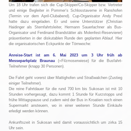
Um 18 Uhr trafen sich die Cup-Skipper/Co-Skipper bzw. Vertreter
und einige Begleiter in Pommer’s Schlosstaverne in Ranshofen
(Termin vor dem April-Clubabend). Cup-Organisator Andy Prexl
hatte dazu eingeladen. Er und seine Unterstützer (Christian
Haidinger als Sternfahrtsleiter, Hermann Sauerlachner als Bus-
Organisator und Ferdinand Brandstätter als Molenfest-Reservierer)
präsentierten in der diskutablen Runde den geplanten Ablauf. Hier
die organisatorischen Eckpunkte der Törnwoche:
Anreise-Start ist am 6. Mai 2023 um 3 Uhr früh ab
Messeparkplatz Braunau
(=Filzmoserwiese) für die Busfahrt-
Teilnehmer (knapp 30 Personen).
Die Fahrt geht vorerst über Mattighofen und Straßwalchen (Zustieg
einiger Teilnehmer).
Die reine Fahrtdauer für die rund 700 km bis Sukosan ist mit 10
Stunden vorhergesagt, dazu kommt 1 Stunde für Kurzstopps und
frühe Mittagspause und zudem wird der Bus in Kroatien noch einen
Supermarkt ansteuern, wo in einer weiteren Stunde Einkäufe
erledigt werden können.
Ankunftszeit in Sukosan wird damit voraussichtlich um zirka 15
Uhr sein.