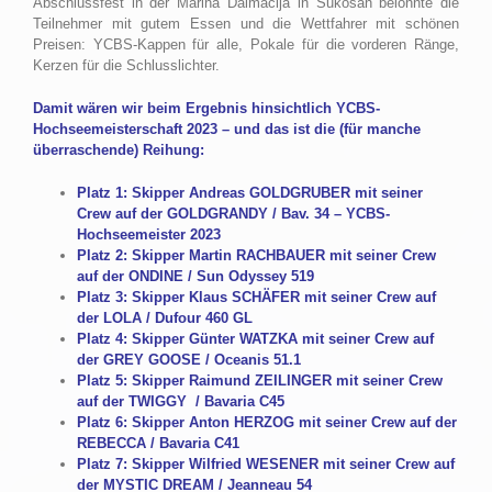
Abschlussfest in der Marina Dalmacija in Sukosan belohnte die
Teilnehmer mit gutem Essen und die Wettfahrer mit schönen
Preisen: YCBS-Kappen für alle, Pokale für die vorderen Ränge,
Kerzen für die Schlusslichter.
Damit wären wir beim Ergebnis hinsichtlich YCBS-
Hochseemeisterschaft 2023 – und das ist die (für manche
überraschende) Reihung:
Platz 1: Skipper Andreas GOLDGRUBER mit seiner
Crew auf der GOLDGRANDY / Bav. 34 – YCBS-
Hochseemeister 2023
Platz 2: Skipper Martin RACHBAUER mit seiner Crew
auf der ONDINE / Sun Odyssey 519
Platz 3: Skipper Klaus SCHÄFER mit seiner Crew auf
der LOLA / Dufour 460 GL
Platz 4: Skipper Günter WATZKA mit seiner Crew auf
der GREY GOOSE / Oceanis 51.1
Platz 5: Skipper Raimund ZEILINGER mit seiner Crew
auf der TWIGGY / Bavaria C45
Platz 6: Skipper Anton HERZOG mit seiner Crew auf der
REBECCA / Bavaria C41
Platz 7: Skipper Wilfried WESENER mit seiner Crew auf
der MYSTIC DREAM / Jeanneau 54