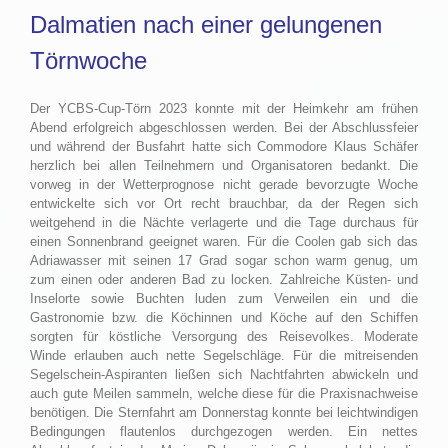
Dalmatien nach einer gelungenen
Törnwoche
Der YCBS-Cup-Törn 2023 konnte mit der Heimkehr am frühen
Abend erfolgreich abgeschlossen werden. Bei der Abschlussfeier
und während der Busfahrt hatte sich Commodore Klaus Schäfer
herzlich bei allen Teilnehmern und Organisatoren bedankt. Die
vorweg in der Wetterprognose nicht gerade bevorzugte Woche
entwickelte sich vor Ort recht brauchbar, da der Regen sich
weitgehend in die Nächte verlagerte und die Tage durchaus für
einen Sonnenbrand geeignet waren. Für die Coolen gab sich das
Adriawasser mit seinen 17 Grad sogar schon warm genug, um
zum einen oder anderen Bad zu locken. Zahlreiche Küsten- und
Inselorte sowie Buchten luden zum Verweilen ein und die
Gastronomie bzw. die Köchinnen und Köche auf den Schiffen
sorgten für köstliche Versorgung des Reisevolkes. Moderate
Winde erlauben auch nette Segelschläge. Für die mitreisenden
Segelschein-Aspiranten ließen sich Nachtfahrten abwickeln und
auch gute Meilen sammeln, welche diese für die Praxisnachweise
benötigen. Die Sternfahrt am Donnerstag konnte bei leichtwindigen
Bedingungen flautenlos durchgezogen werden. Ein nettes