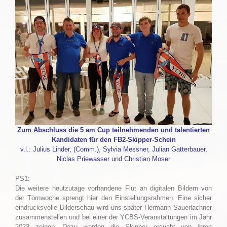
Zum Abschluss die 5 am Cup teilnehmenden und talentierten
Kandidaten für den FB2-Skipper-Schein
v.l.: Julius Linder, (Comm.), Sylvia Messner, Julian Gatterbauer,
Niclas Priewasser und Christian Moser
PS1:
Die weitere heutzutage vorhandene Flut an digitalen Bildern von
der Törnwoche sprengt hier den Einstellungsrahmen. Eine sicher
eindrucksvolle Bilderschau wird uns später Hermann Sauerlachner
zusammenstellen und bei einer der YCBS-Veranstaltungen im Jahr
2023 zeigen. Dazu werden die Skipper ersucht von ihren