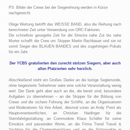
PS: Bilder der Crews bei der Siegerehrung werden in Kürze
nachgereicht.
Obige Wertung betrifft das WEISSE BAND, also die Reihung nach
berechneter Zeit unter Verwendung von ORC-Faktoren.
Die schnellste gesegelte Zeit für die Strecke nahe Zut bis nahe
Murter schafft die Crew um Skipper Martin Rachbauer und sie ist
somit Sieger des BLAUEN BANDES und des zugehörigen Pokals
für ein Jahr.
Der YCBS gratulierten den zurecht stolzen Siegern, aber auch
allen Platzierten sehr herzlich.
Abschließend steht ein Großes Danke an die lustige Seglerrunde,
ohne begeisterte Teilnehmer wäre eine solche Veranstaltung wenig
wert. Der Dank geht aber auch an die, die bereit sind, besondere
Aufgaben zu übernehmen – an die Skipper für die Bildung von
Crews und die sichere Führung der Schiffe, an die Organisatoren
und Moderatoren für ihre Arbeit, diesmal voran an Andy Prexl als
Hauptverantwortlichen, an Christian Haidinger für die
Sternfahrtgestaltung, an Commodore Klaus Schäfer für seine
Einsätze und passenden Worte, an die Firma Trend Travel &
Yachting für die Charterabwicklung und an die Stützpunkte in