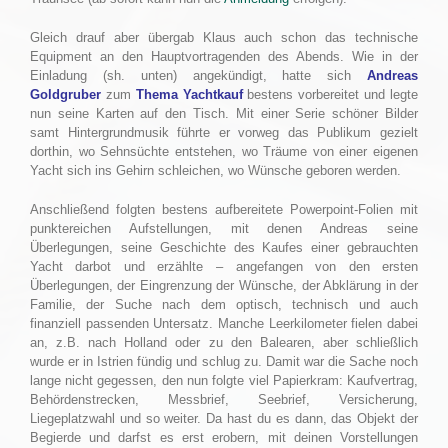
Gleich drauf aber übergab Klaus auch schon das technische
Equipment an den Hauptvortragenden des Abends. Wie in der
Einladung (sh. unten) angekündigt, hatte sich
Andreas
Goldgruber
zum
Thema Yachtkauf
bestens vorbereitet und legte
nun seine Karten auf den Tisch. Mit einer Serie schöner Bilder
samt Hintergrundmusik führte er vorweg das Publikum gezielt
dorthin, wo Sehnsüchte entstehen, wo Träume von einer eigenen
Yacht sich ins Gehirn schleichen, wo Wünsche geboren werden.
Anschließend folgten bestens aufbereitete Powerpoint-Folien mit
punktereichen Aufstellungen, mit denen Andreas seine
Überlegungen, seine Geschichte des Kaufes einer gebrauchten
Yacht darbot und erzählte – angefangen von den ersten
Überlegungen, der Eingrenzung der Wünsche, der Abklärung in der
Familie, der Suche nach dem optisch, technisch und auch
finanziell passenden Untersatz. Manche Leerkilometer fielen dabei
an, z.B. nach Holland oder zu den Balearen, aber schließlich
wurde er in Istrien fündig und schlug zu. Damit war die Sache noch
lange nicht gegessen, den nun folgte viel Papierkram: Kaufvertrag,
Behördenstrecken, Messbrief, Seebrief, Versicherung,
Liegeplatzwahl und so weiter. Da hast du es dann, das Objekt der
Begierde und darfst es erst erobern, mit deinen Vorstellungen