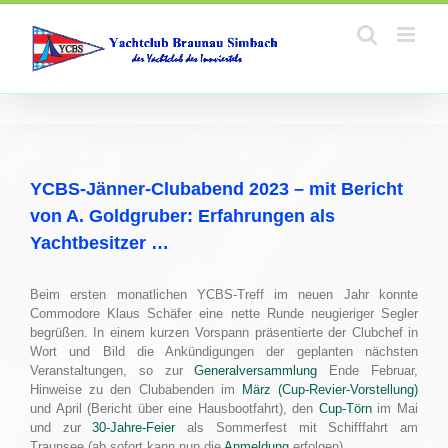
Zum
Inhalt
springen
YCBS-Jänner-Clubabend 2023 – mit Bericht
von A. Goldgruber: Erfahrungen als
Yachtbesitzer …
Beim ersten monatlichen YCBS-Treff im neuen Jahr konnte
Commodore Klaus Schäfer eine nette Runde neugieriger Segler
begrüßen. In einem kurzen Vorspann präsentierte der Clubchef in
Wort und Bild die Ankündigungen der geplanten nächsten
Veranstaltungen, so zur
Generalversammlung
Ende Februar,
Hinweise zu den Clubabenden im
März (Cup-Revier-Vorstellung)
und April (Bericht über eine Hausbootfahrt), den
Cup-Törn
im Mai
und zur
30-Jahre-Feier
als Sommerfest mit Schifffahrt am
Traunsee (ab sofort kann nun die
Anmeldung
erfolgen).