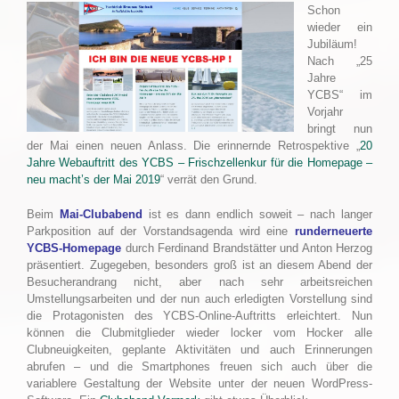
Schon
wieder ein
Jubiläum!
Nach „25
Jahre
YCBS“ im
Vorjahr
bringt nun
der Mai einen neuen Anlass. Die erinnernde Retrospektive „
20
Jahre Webauftritt des YCBS – Frischzellenkur für die Homepage –
neu macht’s der Mai 2019
“ verrät den Grund.
Beim
Mai-Clubabend
ist es dann endlich soweit – nach langer
Parkposition auf der Vorstandsagenda wird eine
runderneuerte
YCBS-Homepage
durch Ferdinand Brandstätter und Anton Herzog
präsentiert. Zugegeben, besonders groß ist an diesem Abend der
Besucherandrang nicht, aber nach sehr arbeitsreichen
Umstellungsarbeiten und der nun auch erledigten Vorstellung sind
die Protagonisten des YCBS-Online-Auftritts erleichtert. Nun
können die Clubmitglieder wieder locker vom Hocker alle
Clubneuigkeiten, geplante Aktivitäten und auch Erinnerungen
abrufen – und die Smartphones freuen sich auch über die
variablere Gestaltung der Website unter der neuen WordPress-