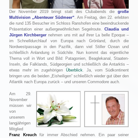
Der November 2019 bringt statt des Clubabends die
große
Multivision „Abenteuer Südmeer“
. Am Freitag, den 22. erlebten
die rund 135 Besucher im Schloss Ranshofen eine beeindruckende
Präsentation einer außergewöhnlichen Segelroute.
Claudia und
Jürgen Kirchberger
nehmen uns mit auf ihrer La belle Epoque –
im Schnelldurchlauf von Europa nach Grönland, durch die
Nordwestpassage in den Pazifik, dann viel Stiller Ozean und
schließlich Anlandung in Südchile. Nun kommt das eigentliche
Thema voll in Wort und Bild: Patagonien, Beaglekanal, Staaten-
Inseln, die Falklands, Südgeorgien und schließlich die Antarktis –
etwas mehr im zugehörigen
Überblick
. Ja, vom Südkontinent
bringen uns die beiden „Eisheiligen“ schließlich wieder gut über den
Atlantik nach Europa zurück – und unseren Commodore auch.
Am 29.
November
müssen wir
von
unserem
langjährigen
Mitglied
Franz Kreuch
für immer Abschied nehmen. Ein paar seiner