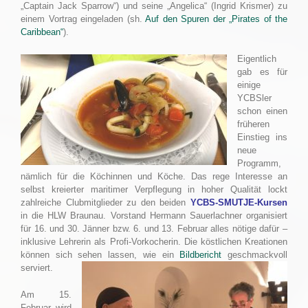
„Captain Jack Sparrow“) und seine „Angelica“ (Ingrid Krismer) zu
einem Vortrag eingeladen (sh.
Auf den Spuren der „Pirates of the
Caribbean“
).
Eigentlich
gab es für
einige
YCBSler
schon einen
früheren
Einstieg ins
neue
Programm,
nämlich für die Köchinnen und Köche. Das rege Interesse an
selbst kreierter maritimer Verpflegung in hoher Qualität lockt
zahlreiche Clubmitglieder zu den beiden
YCBS-SMUTJE-Kursen
in die HLW Braunau. Vorstand Hermann Sauerlachner organisiert
für 16. und 30. Jänner bzw. 6. und 13. Februar alles nötige dafür –
inklusive Lehrerin als Profi-Vorkocherin. Die köstlichen Kreationen
können sich sehen lassen, wie ein
Bildbericht
geschmackvoll
serviert.
Am 15.
Februar wird