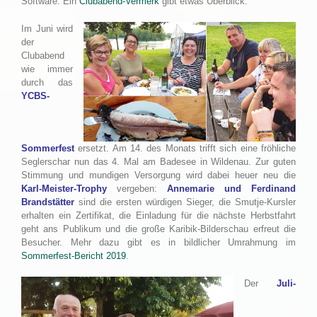
Software. Ein
Clubabend-Vermerk
gibt etwas Überblick.
Im Juni wird
der
Clubabend
wie immer
durch das
YCBS-
Sommerfest
ersetzt. Am 14. des Monats trifft sich eine fröhliche
Seglerschar nun das 4. Mal am Badesee in Wildenau. Zur guten
Stimmung und mundigen Versorgung wird dabei heuer neu die
Karl-Meister-Trophy
vergeben:
Annemarie und Ferdinand
Brandstätter
sind die ersten würdigen Sieger, die Smutje-Kursler
erhalten ein Zertifikat, die Einladung für die nächste Herbstfahrt
geht ans Publikum und die große Karibik-Bilderschau erfreut die
Besucher. Mehr dazu gibt es in bildlicher Umrahmung im
Sommerfest-Bericht 2019
.
Der
Juli-