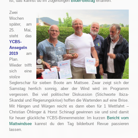
ist, das kannst du im zugehörigen
Bilder-Beitrag
erfahren.
Zwei
Wochen
später, am
25. Mai,
steht das
YCBS-
Ansegeln
2019
am
Plan.
Wieder trifft
sich eine
stolze
Seglerschar für sieben Boote am Mattsee. Zwar zeigt sich der
Samstag herrlich sonnig, aber der Wind wird im Programm
vergessen. Bei viel politischer Diskussion (Stichworte Ibiza-
Skandal und Regierungskrise) hoffen die Wartenden auf eine Brise.
Mit Hängen und Würgen reicht es dann eben für 1 Wettfahrt –
Christian Öhlinger & Horst Schinagl gewinnen sie und sind damit
für heuer glückliche YCBS-Binnenmeister. Im kurzen
Bericht vom
Mattwindsee
kannst du den Tag bilderbunt Revue passieren
lassen.