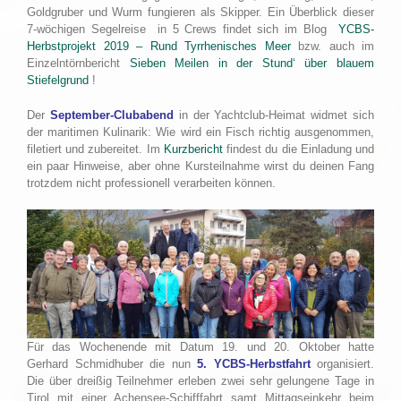
Goldgruber und Wurm fungieren als Skipper. Ein Überblick dieser
7-wöchigen Segelreise in 5 Crews findet sich im Blog
YCBS-
Herbstprojekt 2019 – Rund Tyrrhenisches Meer
bzw. auch im
Einzelntörnbericht
Sieben Meilen in der Stund‘ über blauem
Stiefelgrund
!
Der
September-Clubabend
in der Yachtclub-Heimat widmet sich
der maritimen Kulinarik: Wie wird ein Fisch richtig ausgenommen,
filetiert und zubereitet. Im
Kurzbericht
findest du die Einladung und
ein paar Hinweise, aber ohne Kursteilnahme wirst du deinen Fang
trotzdem nicht professionell verarbeiten können.
Für das Wochenende mit Datum 19. und 20. Oktober hatte
Gerhard Schmidhuber die nun
5. YCBS-Herbstfahrt
organisiert.
Die über dreißig Teilnehmer erleben zwei sehr gelungene Tage in
Tirol mit einer Achensee-Schifffahrt samt Mittagseinkehr beim