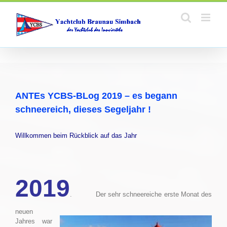
Zum
Inhalt
springen
ANTEs YCBS-BLog 2019 – es begann
schneereich, dieses Segeljahr !
Willkommen beim Rückblick auf das Jahr
2019
. Der sehr schneereiche erste Monat des
neuen
Jahres war