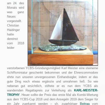
am 24. des
Monats wird
was ganz
Neues
vorgestellt.
Christian
Haidinger
hatte
dereinst
vom 2018
leider
verstorbenen YCBS-Gründungsmitglied Karl Meister eine steinerne
Schiffsminiatur geschenkt bekommen und der Ehrencommodore
ehrte nun unseren unvergessenen Einhandsegler, indem er das
gute Ding noch etwas ergänzte und umrahmen ließ. So wie
nebenan gut ersichtlich, stiftete er es nun dem YCBS als
wandernden Regattapreis zur Verleihung als
KARL-MEISTER-
TROPHY
. Heuer sollte der Preis das erste Mal als Kombi-Wertung
aus dem YCBS-Cup 2018 und dem Ansegeln 2019 dem Sieger für
ein Jahr zuerkannt werden – sh. zugehöriger
Beitrag
vom