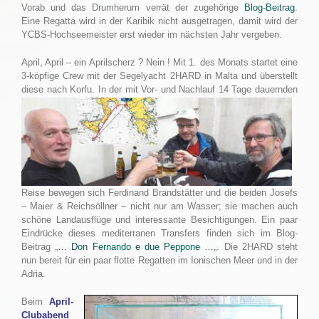
Vorab und das Drumherum verrät der zugehörige
Blog-Beitrag
.
Eine Regatta wird in der Karibik nicht ausgetragen, damit wird der
YCBS-Hochseemeister erst wieder im nächsten Jahr vergeben.
April, April – ein Aprilscherz ? Nein ! Mit 1. des Monats startet eine
3-köpfige Crew mit der Segelyacht 2HARD in Malta und überstellt
diese nach Korfu.
In der mit Vor- und Nachlauf 14 Tage dauernden
Reise bewegen sich Ferdinand Brandstätter und die beiden Josefs
– Maier & Reichsöllner – nicht nur am Wasser; sie machen auch
schöne Landausflüge und interessante Besichtigungen. Ein paar
Eindrücke dieses mediterranen Transfers finden sich im Blog-
Beitrag „
… Don Fernando e due Peppone …
„. Die 2HARD steht
nun bereit für ein paar flotte Regatten im Ionischen Meer und in der
Adria.
Beim
April-
Clubabend