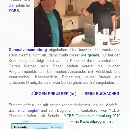
die jährliche
YCBS-
Generalversammlung
abgehalten. Die Neuwahl des Vorstandes
steht diesmal nicht an, damit bleibt dieser
wie gehabt
, nur bei den
Kontrollorganen folgt Lore Zarl in Kooption ihrem verstorbenen
Gatten Werner nach. Sonst stehen vorerst die üblichen
Programmpunkte an: Commodore-Ansprache mit Rückblick und
Vorausschau, Kassabericht, Entlastung, neues Budget. Als
amüsante Draufgabe sind zwei Sondergäste zur GV eingeladen:
JÜRGEN PREUSSER
(re.)
und
REINI BUCHACHER
.
Ersterer erfreut uns mit seiner kabarettistischen Lesung „
Abdrift –
Sartire für Segler
“ und sein Begleiter mit Karikaturen von YCBS-
Charakterköpfen – sh. Bericht
YCBS-Generalversammlung 2019
– mit Kabarettprogramm …