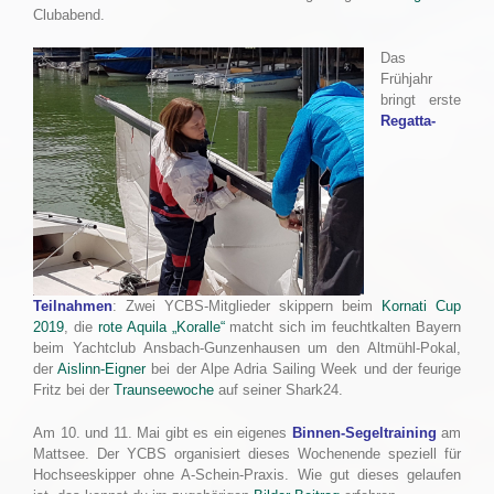
Clubabend.
Das
Frühjahr
bringt erste
Regatta-
Teilnahmen
: Zwei YCBS-Mitglieder skippern beim
Kornati Cup
2019
, die
rote Aquila „Koralle“
matcht sich im feuchtkalten Bayern
beim Yachtclub Ansbach-Gunzenhausen um den Altmühl-Pokal,
der
Aislinn-Eigner
bei der Alpe Adria Sailing Week und der feurige
Fritz bei der
Traunseewoche
auf seiner Shark24.
Am 10. und 11. Mai gibt es ein eigenes
Binnen-Segeltraining
am
Mattsee. Der YCBS organisiert dieses Wochenende speziell für
Hochseeskipper ohne A-Schein-Praxis. Wie gut dieses gelaufen