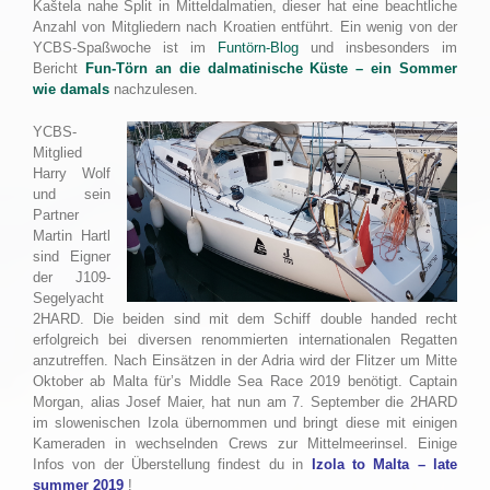
Kaštela nahe Split in Mitteldalmatien, dieser hat eine beachtliche
Anzahl von Mitgliedern nach Kroatien entführt. Ein wenig von der
YCBS-Spaßwoche ist im
Funtörn-Blog
und insbesonders im
Bericht
Fun-Törn an die dalmatinische Küste – ein Sommer
wie damals
nachzulesen.
YCBS-
Mitglied
Harry Wolf
und sein
Partner
Martin Hartl
sind Eigner
der J109-
Segelyacht
2HARD. Die beiden sind mit dem Schiff double handed recht
erfolgreich bei diversen renommierten internationalen Regatten
anzutreffen. Nach Einsätzen in der Adria wird der Flitzer um Mitte
Oktober ab Malta für’s Middle Sea Race 2019 benötigt. Captain
Morgan, alias Josef Maier, hat nun am 7. September die 2HARD
im slowenischen Izola übernommen und bringt diese mit einigen
Kameraden in wechselnden Crews zur Mittelmeerinsel. Einige
Infos von der Überstellung findest du in
Izola to Malta – late
summer 2019
!