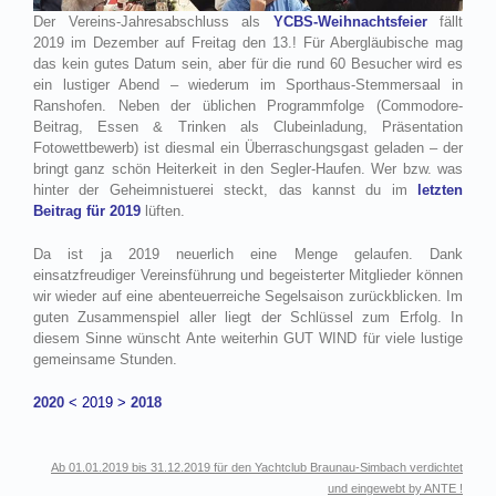
Der Vereins-Jahresabschluss als
YCBS-Weihnachtsfeier
fällt
2019 im Dezember auf Freitag den 13.! Für Abergläubische mag
das kein gutes Datum sein, aber für die rund 60 Besucher wird es
ein lustiger Abend – wiederum im Sporthaus-Stemmersaal in
Ranshofen. Neben der üblichen Programmfolge (Commodore-
Beitrag, Essen & Trinken als Clubeinladung, Präsentation
Fotowettbewerb) ist diesmal ein Überraschungsgast geladen – der
bringt ganz schön Heiterkeit in den Segler-Haufen. Wer bzw. was
hinter der Geheimnistuerei steckt, das kannst du im
letzten
Beitrag für 2019
lüften.
Da ist ja 2019 neuerlich eine Menge gelaufen. Dank
einsatzfreudiger Vereinsführung und begeisterter Mitglieder können
wir wieder auf eine abenteuerreiche Segelsaison zurückblicken. Im
guten Zusammenspiel aller liegt der Schlüssel zum Erfolg. In
diesem Sinne wünscht Ante weiterhin GUT WIND für viele lustige
gemeinsame Stunden.
2020
< 2019 >
2018
Ab 01.01.2019 bis 31.12.2019 für den Yachtclub Braunau-Simbach verdichtet
und
eingewebt
by
ANTE
!